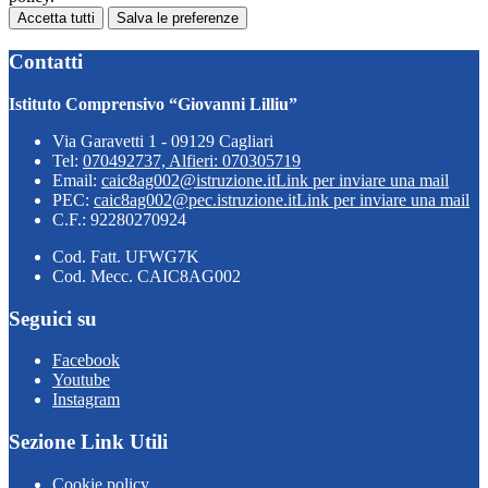
Accetta tutti
Salva le preferenze
Contatti
Istituto Comprensivo “Giovanni Lilliu”
Via Garavetti 1 - 09129 Cagliari
Tel:
070492737, Alfieri: 070305719
Email:
caic8ag002@istruzione.it
Link per inviare una mail
PEC:
caic8ag002@pec.istruzione.it
Link per inviare una mail
C.F.: 92280270924
Cod. Fatt. UFWG7K
Cod. Mecc. CAIC8AG002
Seguici su
Facebook
Youtube
Instagram
Sezione Link Utili
Cookie policy