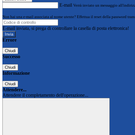
E-mail
Verrà inviato un messaggio all'indirizz
Non hai una e-mail associata al nome utente? Effettua il reset della password tram
E-mail inviata, si prega di controllare la casella di posta elettronica!
Errore
Chiudi
Successo
Chiudi
Informazione
Chiudi
Attendere...
Attendere il completamento dell'operazione...