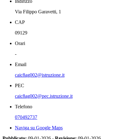
Indirizzo
Via Filippo Garavetti, 1
CAP
09129
Orari
-
Email
caic8ag002@istruzione.it
PEC
caic8ag002@pec.istruzione.it
Telefono
070492737
Naviga su Google Maps
Pubblicato:
09-01-2026 -
Revisione:
09-01-2026