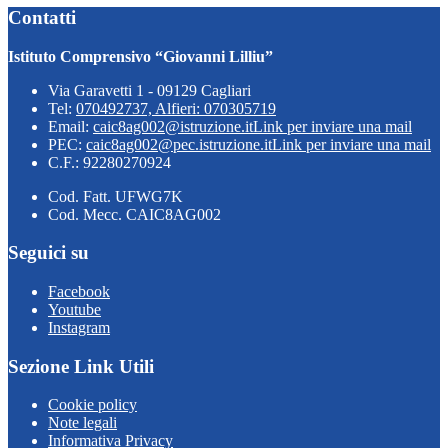
Contatti
Istituto Comprensivo “Giovanni Lilliu”
Via Garavetti 1 - 09129 Cagliari
Tel:
070492737, Alfieri: 070305719
Email:
caic8ag002@istruzione.it
Link per inviare una mail
PEC:
caic8ag002@pec.istruzione.it
Link per inviare una mail
C.F.: 92280270924
Cod. Fatt. UFWG7K
Cod. Mecc. CAIC8AG002
Seguici su
Facebook
Youtube
Instagram
Sezione Link Utili
Cookie policy
Note legali
Informativa Privacy