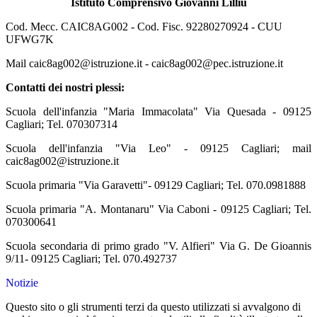
Istituto Comprensivo Giovanni Lilliu
Cod. Mecc. CAIC8AG002 - Cod. Fisc. 92280270924 - CUU
UFWG7K
Mail
caic8ag002@istruzione.it
-
caic8ag002@pec.istruzione.it
Contatti dei nostri plessi:
Scuola dell'infanzia "Maria Immacolata" Via Quesada - 09125
Cagliari; Tel. 070307314
Scuola dell'infanzia "Via Leo" - 09125 Cagliari; mail
caic8ag002@istruzione.it
Scuola primaria "Via Garavetti"- 09129 Cagliari; Tel. 070.0981888
Scuola primaria "A. Montanaru" Via Caboni - 09125 Cagliari; Tel.
070300641
Scuola secondaria di primo grado "V. Alfieri" Via G. De Gioannis
9/11- 09125 Cagliari; Tel. 070.492737
Notizie
Questo sito o gli strumenti terzi da questo utilizzati si avvalgono di