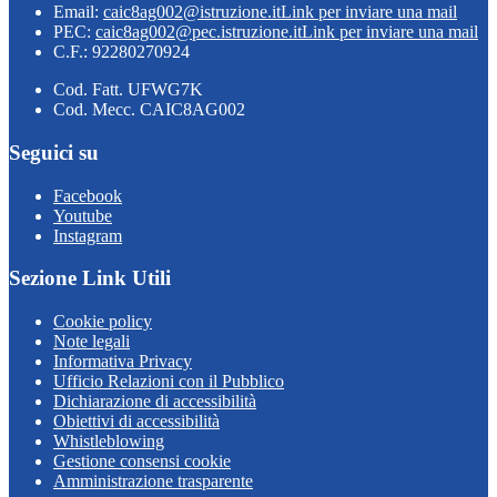
Email:
caic8ag002@istruzione.it
Link per inviare una mail
PEC:
caic8ag002@pec.istruzione.it
Link per inviare una mail
C.F.: 92280270924
Cod. Fatt. UFWG7K
Cod. Mecc. CAIC8AG002
Seguici su
Facebook
Youtube
Instagram
Sezione Link Utili
Cookie policy
Note legali
Informativa Privacy
Ufficio Relazioni con il Pubblico
Dichiarazione di accessibilità
Obiettivi di accessibilità
Whistleblowing
Gestione consensi cookie
Amministrazione trasparente