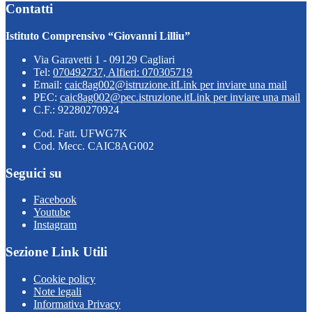
Contatti
Istituto Comprensivo “Giovanni Lilliu”
Via Garavetti 1 - 09129 Cagliari
Tel:
070492737, Alfieri: 070305719
Email:
caic8ag002@istruzione.it
Link per inviare una mail
PEC:
caic8ag002@pec.istruzione.it
Link per inviare una mail
C.F.: 92280270924
Cod. Fatt. UFWG7K
Cod. Mecc. CAIC8AG002
Seguici su
Facebook
Youtube
Instagram
Sezione Link Utili
Cookie policy
Note legali
Informativa Privacy