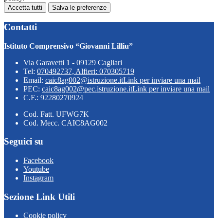
Accetta tutti
Salva le preferenze
Contatti
Istituto Comprensivo “Giovanni Lilliu”
Via Garavetti 1 - 09129 Cagliari
Tel:
070492737, Alfieri: 070305719
Email:
caic8ag002@istruzione.it
Link per inviare una mail
PEC:
caic8ag002@pec.istruzione.it
Link per inviare una mail
C.F.: 92280270924
Cod. Fatt. UFWG7K
Cod. Mecc. CAIC8AG002
Seguici su
Facebook
Youtube
Instagram
Sezione Link Utili
Cookie policy