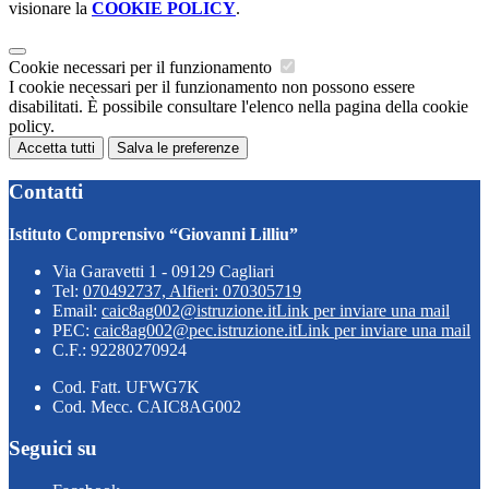
visionare la
COOKIE POLICY
.
Cookie necessari per il funzionamento
I cookie necessari per il funzionamento non possono essere
disabilitati. È possibile consultare l'elenco nella pagina della cookie
policy.
Accetta tutti
Salva le preferenze
Contatti
Istituto Comprensivo “Giovanni Lilliu”
Via Garavetti 1 - 09129 Cagliari
Tel:
070492737, Alfieri: 070305719
Email:
caic8ag002@istruzione.it
Link per inviare una mail
PEC:
caic8ag002@pec.istruzione.it
Link per inviare una mail
C.F.: 92280270924
Cod. Fatt. UFWG7K
Cod. Mecc. CAIC8AG002
Seguici su