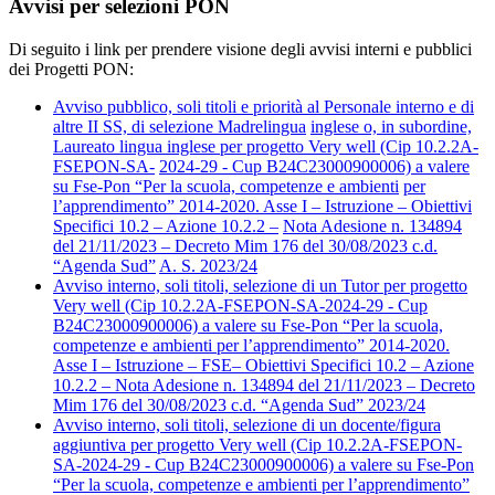
Avvisi per selezioni PON
Di seguito i link per prendere visione degli avvisi interni e pubblici
dei Progetti PON:
Avviso pubblico, soli titoli e priorità al Personale interno e di
altre II SS, di selezione Madrelingua
inglese o, in subordine,
Laureato lingua inglese per progetto Very well (Cip 10.2.2A-
FSEPON-SA-
2024-29 - Cup B24C23000900006) a valere
su Fse-Pon “Per la scuola, competenze e ambienti
per
l’apprendimento” 2014-2020. Asse I – Istruzione – Obiettivi
Specifici 10.2 – Azione 10.2.2 –
Nota Adesione n. 134894
del 21/11/2023 – Decreto Mim 176 del 30/08/2023 c.d.
“Agenda Sud”
A. S. 2023/24
Avviso interno, soli titoli, selezione di un Tutor per progetto
Very well (Cip 10.2.2A-FSEPON-SA-2024-29 - Cup
B24C23000900006) a valere su Fse-Pon “Per la scuola,
competenze e ambienti per l’apprendimento” 2014-2020.
Asse I – Istruzione – FSE– Obiettivi Specifici 10.2 – Azione
10.2.2 – Nota Adesione n. 134894 del 21/11/2023 – Decreto
Mim 176 del 30/08/2023 c.d. “Agenda Sud” 2023/24
Avviso interno, soli titoli, selezione di un docente/figura
aggiuntiva per progetto Very well (Cip 10.2.2A-FSEPON-
SA-2024-29 - Cup B24C23000900006) a valere su Fse-Pon
“Per la scuola, competenze e ambienti per l’apprendimento”