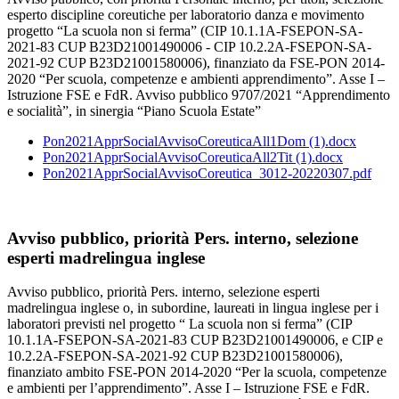
esperto discipline coreutiche per laboratorio danza e movimento
progetto “La scuola non si ferma” (CIP 10.1.1A-FSEPON-SA-
2021-83 CUP B23D21001490006 - CIP 10.2.2A-FSEPON-SA-
2021-92 CUP B23D21001580006), finanziato da FSE-PON 2014-
2020 “Per scuola, competenze e ambienti apprendimento”. Asse I –
Istruzione FSE e FdR. Avviso pubblico 9707/2021 “Apprendimento
e socialità”, in sinergia “Piano Scuola Estate”
Pon2021ApprSocialAvvisoCoreuticaAll1Dom (1).docx
Pon2021ApprSocialAvvisoCoreuticaAll2Tit (1).docx
Pon2021ApprSocialAvvisoCoreutica_3012-20220307.pdf
Avviso pubblico, priorità Pers. interno, selezione
esperti madrelingua inglese
Avviso pubblico, priorità Pers. interno, selezione esperti
madrelingua inglese o, in subordine, laureati in lingua inglese per i
laboratori previsti nel progetto “ La scuola non si ferma” (CIP
10.1.1A-FSEPON-SA-2021-83 CUP B23D21001490006, e CIP e
10.2.2A-FSEPON-SA-2021-92 CUP B23D21001580006),
finanziato ambito FSE-PON 2014-2020 “Per la scuola, competenze
e ambienti per l’apprendimento”. Asse I – Istruzione FSE e FdR.