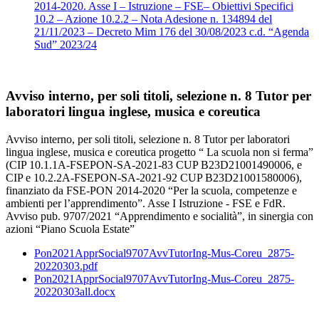
2014-2020. Asse I – Istruzione – FSE– Obiettivi Specifici
10.2 – Azione 10.2.2 – Nota Adesione n. 134894 del
21/11/2023 – Decreto Mim 176 del 30/08/2023 c.d. “Agenda
Sud” 2023/24
Avviso interno, per soli titoli, selezione n. 8 Tutor per
laboratori lingua inglese, musica e coreutica
Avviso interno, per soli titoli, selezione n. 8 Tutor per laboratori
lingua inglese, musica e coreutica progetto “ La scuola non si ferma”
(CIP 10.1.1A-FSEPON-SA-2021-83 CUP B23D21001490006, e
CIP e 10.2.2A-FSEPON-SA-2021-92 CUP B23D21001580006),
finanziato da FSE-PON 2014-2020 “Per la scuola, competenze e
ambienti per l’apprendimento”. Asse I Istruzione - FSE e FdR.
Avviso pub. 9707/2021 “Apprendimento e socialità”, in sinergia con
azioni “Piano Scuola Estate”
Pon2021ApprSocial9707AvvTutorIng-Mus-Coreu_2875-
20220303.pdf
Pon2021ApprSocial9707AvvTutorIng-Mus-Coreu_2875-
20220303all.docx