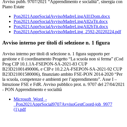
Avviso pubb. 9707/2021 “Apprendimento e socialità”, sinergia con
Piano Estate
Pon2021ApprSocialAvvisoMadreLingAll1Dom.docx
Pon2021ApprSocialAvvisoMadreLingAll2aTit.docx
Pon2021ApprSocialAvvisoMadreLingAll2bTit.docx
Pon2021ApprSocialAvvisoMadreLing_2592-20220224.pdf
Avviso interno per titoli di selezione n. 1 figura
Avviso interno per titoli di selezione n. 1 figura supporto per
gestione e il coordinamento Progetto “La scuola non si ferma” (Cod
Prog CIP 10.1.1A-FSEPON-SA-2021-83 CUP
B23D21001490006, e CIP e 10.2.2A-FSEPON-SA-2021-92 CUP
B23D21001580006), finanziato ambito FSE-PON 2014-2020 “Per
la scuola, competenze e ambienti per l’apprendimento”. Asse I –
Istruzione FSE e FdR. Avviso pubblico prot. n. 9707 del 27/04/2021
- PON Apprendimento e socialità
Microsoft_Word_-
_Pon2021ApprSocial9707AvvisoGestCoord-job_9977
(1).pdf