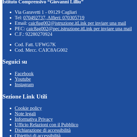
Istituto Comprensivo “Giovanni Lilliu”
Via Garavetti 1 - 09129 Cagliari
Tel:
070492737, Alfieri: 070305719
Email:
caic8ag002@istruzione.it
Link per inviare una mail
PEC:
caic8ag002@pec.istruzione.it
Link per inviare una mail
C.F.: 92280270924
Cod. Fatt. UFWG7K
Cod. Mecc. CAIC8AG002
Seguici su
Facebook
Youtube
Instagram
Sezione Link Utili
Cookie policy
Note legali
Informativa Privacy
Ufficio Relazioni con il Pubblico
Dichiarazione di accessibilità
Obiettivi di accessibilità