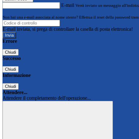
E-mail
Verrà inviato un messaggio all'indirizz
Non hai una e-mail associata al nome utente? Effettua il reset della password tram
E-mail inviata, si prega di controllare la casella di posta elettronica!
Errore
Chiudi
Successo
Chiudi
Informazione
Chiudi
Attendere...
Attendere il completamento dell'operazione...