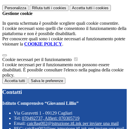
Personalizza
Rifiuta tutti
i cookies
Accetta tutti
i cookies
Gestione cookie
In questa schermata è possibile scegliere quali cookie consentire.
I cookie necessari sono quelli che consentono il funzionamento della
piattaforma e non è possibile disabilitarli.
Per conoscere quali sono i cookie necessari al funzionamento potete
visionare la
COOKIE POLICY
.
Cookie necessari per il funzionamento
I cookie necessari per il funzionamento non possono essere
disabilitati. È possibile consultare l'elenco nella pagina della cookie
policy.
Accetta tutti
Salva le preferenze
Contatti
Istituto Comprensivo “Giovanni Lilliu”
Via Garavetti 1 - 09129 Cagliari
Tel:
070492737, Alfieri: 070305719
Email:
caic8ag002@istruzione.it
Link per inviare una mail
PEC:
caic8ag002@pec.istruzione.it
Link per inviare una mail