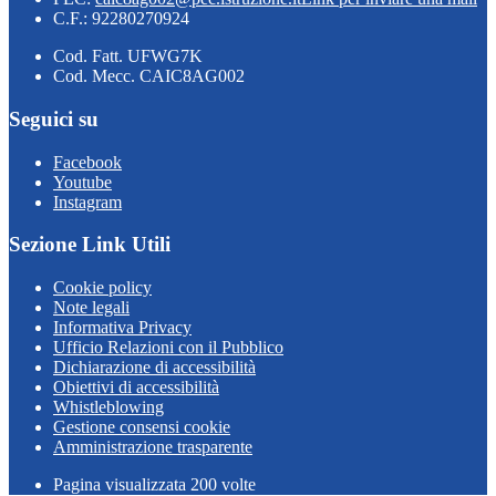
C.F.: 92280270924
Cod. Fatt. UFWG7K
Cod. Mecc. CAIC8AG002
Seguici su
Facebook
Youtube
Instagram
Sezione Link Utili
Cookie policy
Note legali
Informativa Privacy
Ufficio Relazioni con il Pubblico
Dichiarazione di accessibilità
Obiettivi di accessibilità
Whistleblowing
Gestione consensi cookie
Amministrazione trasparente
Pagina visualizzata
200
volte